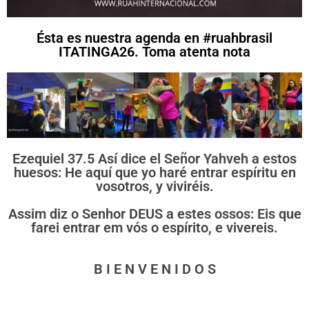
Ésta es nuestra agenda en #ruahbrasil
ITATINGA26. Toma atenta nota
Ezequiel 37.5 Así dice el Señor Yahveh a estos
huesos: He aquí que yo haré entrar espíritu en
vosotros, y viviréis.
Assim diz o Senhor DEUS a estes ossos: Eis que
farei entrar em vós o espírito, e vivereis.
B I E N V E N I D O S