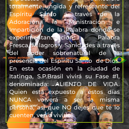
totalmente ungida y refrescante del
Espíritu Santo a través de la
Adoración, la Ministración e
Impartición de la Palabra donde se
experimentan:Unción, Palabra
Fresca, Milagros y Sanidades a través
del poder sobrenatural de la
presencia del Espíritu Santo de Dios.
En esta ocasión en la ciudad de
Itatinga, S.P.Brasil vivirá su Fase #1,
denominada: ALIENTO DE VIDA.
Quien está expuesto a éstos días
NUNCA volverá a ser la misma
persona, asi que NO dejes que te lo
cuenten, ven a vivirlo!