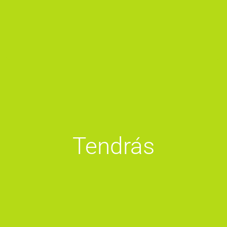
Tendrás
Un revivir