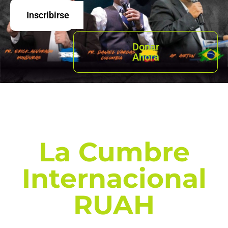
Inscribirse
Donar
Ahora
La Cumbre
Internacional
RUAH