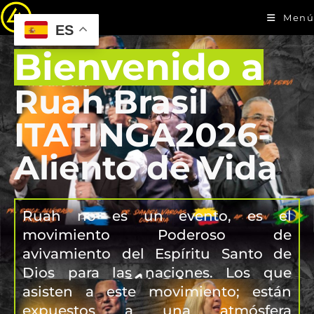
Menú
ES
Bienvenido a
Ruah Brasil
ITATINGA2026-
Aliento de Vida
Ruah no es un evento, es el
movimiento Poderoso de
avivamiento del Espíritu Santo de
Dios para las naciones. Los que
asisten a este movimiento; están
expuestos a una atmósfera