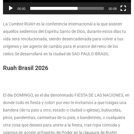
00:00
00:08
La Cumbre RUAH es la conferencia internacional a la que asisten
aquellos sedientos del Espíritu Santo de Dios, durante estos días tu
vida será revolucionada, siendo desencadenada para volver a tus
orígenes y ser agente de cambio para el avance del reino de los
cielos.Se desarrollará en la ciudad de SAO PAULO-BRASIL
Ruah Brasil 2026
El dia DOMINGO, es el dia denominado FIESTA DE LAS NACIONES, en
donde todo es fiesta y color! por eso te invitamos a que traigas una
bandera (de tu pais u otro, estado o ciudad o iglesia), bubucelas,
pitos, panderetas, camisetas de tu pais, o banderines, o cualquiera
otra cosa que desees para unirte a la fiesta, trae ropa cómoda y
veamos en acción al Espíritu de Poder en la clausura de RUAH