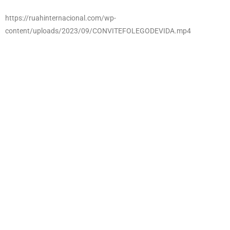
https://ruahinternacional.com/wp-
content/uploads/2023/09/CONVITEFOLEGODEVIDA.mp4
¿Qué vivirás en este movimiento?
​Impartición de la palabra infalible de DIOS, que a su vez es activada.
Esto es visible al ver los rostros que son mudados al beber del agua
de vida, pero allí no termina sino que el Espíritu Santo en la reunión
Empodera a los allí presentes trayendo un rhema profético que
anima, consuela y posiciona en el propósito eterno señalado por
DIOS desde la eternidad para ser revelado y puesto en acción desde
ese momento.